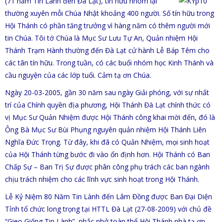
(71 năm Tin Lành đến Đà Lạt), tín hữu nhóm lại
thường xuyên mỗi Chúa Nhật khoảng 400 người. Số tín hữu trong
Hội Thánh có phần tăng trưởng vì hàng năm có thêm người mới
tin Chúa. Tôi tớ Chúa là Mục Sư Lưu Tự An, Quản nhiệm Hội
Thánh Trạm Hành thường đến Đà Lạt cử hành Lễ Báp Têm cho
các tân tín hữu. Trong tuần, có các buổi nhóm học Kinh Thánh và
cầu nguyện của các lớp tuổi. Cảm tạ ơn Chúa.
Ngày 20-03-2005, gần 30 năm sau ngày Giải phóng, với sự nhất
trí của Chính quyền địa phương, Hội Thánh Đà Lạt chính thức có
vị Mục Sư Quản Nhiệm được Hội Thánh công khai mời đến, đó là
Ông Bà Mục Sư Bùi Phụng nguyên quản nhiệm Hội Thánh Liên
Nghĩa Đức Trọng. Từ đây, khi đã có Quản Nhiệm, mọi sinh hoạt
của Hội Thánh từng bước đi vào ổn định hơn. Hội Thánh có Ban
Chấp Sự – Ban Trị Sự được phân công phụ trách các ban ngành
chịu trách nhiệm cho các lĩnh vực sinh hoạt trong Hội Thánh.
Lễ Kỷ Niệm 80 Năm Tin Lành đến Lâm Đồng được Ban Đại Diện
Tỉnh tổ chức long trọng tại HTTL Đà Lạt (27-08-2009) với chủ đề
“Gieo Giống Tin Lành” nhắc nhở toàn thể Hội Thánh nhà tạ ơn