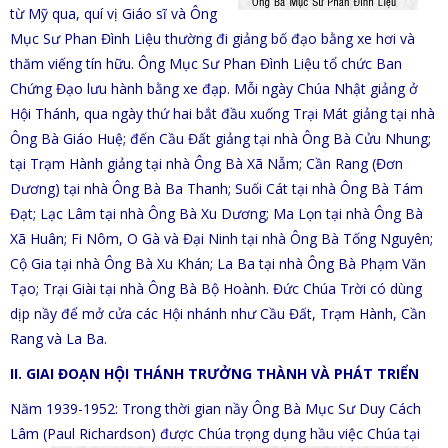
từ Mỹ qua, quí vị Giáo sĩ và Ông
Mục Sư Phan Đình Liệu thường đi giảng bố đạo bằng xe hơi và
thăm viếng tín hữu. Ông Mục Sư Phan Đình Liệu tổ chức Ban
Chứng Đạo lưu hành bằng xe đạp. Mỗi ngày Chúa Nhật giảng ở
Hội Thánh, qua ngày thứ hai bắt đầu xuống Trại Mát giảng tại nhà
Ông Bà Giáo Huệ; đến Cầu Đất giảng tại nhà Ông Bà Cửu Nhung;
tại Trạm Hành giảng tại nhà Ông Bà Xã Nẫm; Cần Rang (Đơn
Dương) tại nhà Ông Bà Ba Thanh; Suối Cát tại nhà Ông Bà Tám
Đạt; Lạc Lâm tại nhà Ông Bà Xu Dương; Ma Lọn tại nhà Ông Bà
Xã Huân; Fi Nôm, O Gà và Đại Ninh tại nhà Ông Bà Tống Nguyên;
Cộ Gia tại nhà Ông Bà Xu Khán; La Ba tại nhà Ông Bà Phạm Văn
Tạo; Trại Giài tại nhà Ông Bà Bộ Hoành. Đức Chúa Trời có dùng
dịp nầy để mở cửa các Hội nhánh như Cầu Đất, Trạm Hành, Cần
Rang và La Ba.
II. GIAI ĐOẠN HỘI THÁNH TRƯỞNG THÀNH VÀ PHÁT TRIỂN
Năm 1939-1952: Trong thời gian nầy Ông Bà Mục Sư Duy Cách
Lâm (Paul Richardson) được Chúa trọng
dụng hầu việc Chúa tại