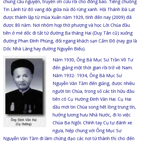
chung cầu nguyện, truyền ơn cứu r
ỗi c
ho đồng bào. Tiếng chuông
Tin Lành từ đó vang dội giữa nú
i đỏ rừng xanh. Hội Thánh Đà Lạt
được thành lập từ mùa Xuân năm 19
2
9, tính đến nay (2009) đã
được 80 năm. Nơi nhóm họp thờ phượng và học Lời Chúa đầu
tiên ở mé dốc đi tắt từ đường Ba tháng Hai (Duy Tân cũ) xuống
đường Phan Đình Phùng, đối ngang khách sạn Cẩm Đô (nay gọi là
Dốc Nhà Làng hay đường Nguyễn Biểu).
Năm 1930, Ông Bà Mục Sư Trần Vô Tư
đến giảng một thời gian rồi trở về Nam.
Năm 1932- 1934, Ông Bà Mục Sư
Nguyễn Văn Tầm đến giảng, được nhiều
người tin Chúa, trong số các tín hữu đầu
tiên có Cụ Hường Đinh Văn Hai. Cụ Hai
dầu mới tin Chúa song hết lòng trung tín,
hưởng lương hưu Nhà Nước, đi lo việc
Chúa Ba Ngôi. Ch
ính tay Cụ tự đánh xe
ngựa, hiệp chung với Ông Mục Sư
Nguyễn Văn Tầm đi làm chứng đạo các nơi từ thành thị cho đến