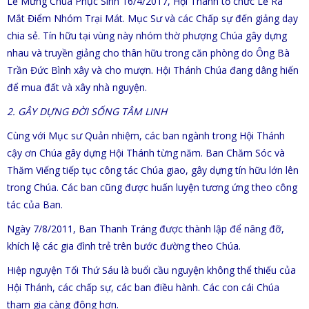
Lễ Mừng Chúa Phục Sinh 16/4/2017, Hội Thánh tổ chức Lễ Ra
Mắt Điểm Nhóm Trại Mát. Mục Sư và các Chấp sự đến giảng dạy
chia sẻ. Tín hữu tại vùng này nhóm thờ phượng Chúa gây dựng
nhau và truyền giảng cho thân hữu trong căn phòng do Ông Bà
Trần Đức Bình xây và cho mượn. Hội Thánh Chúa đang dâng hiến
để mua đất và xây nhà nguyện.
2. GÂY DỰNG ĐỜI SỐNG TÂM LINH
Cùng với Mục sư Quản nhiệm, các ban ngành trong Hội Thánh
cậy ơn Chúa gây dựng Hội Thánh từng năm. Ban Chăm Sóc và
Thăm Viếng tiếp tục công tác Chúa giao, gây dựng tín hữu lớn lên
trong Chúa. Các ban cũng được huấn luyện tương ứng theo công
tác của Ban.
Ngày 7/8/2011, Ban Thanh Tráng được thành lập để nâng đỡ,
khích lệ các gia đình trẻ trên bước đường theo Chúa.
Hiệp nguyện Tối Thứ Sáu là buổi cầu nguyện không thể thiếu của
Hội Thánh, các chấp sự, các ban điều hành. Các con cái Chúa
tham gia càng đông hơn.