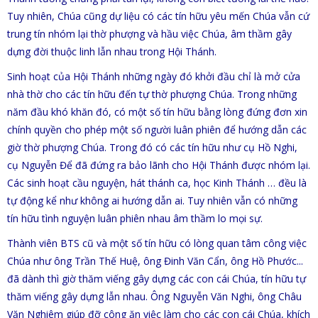
Tuy nhiên, Chúa cũng dự liệu có các tín hữu yêu mến Chúa vẫn cứ
trung tín nhóm lại thờ phượng và hầu việc Chúa, âm thầm gây
dựng đời thuộc linh lẫn nhau trong Hội Thánh.
Sinh hoạt của Hội Thánh những ngày đó khởi đầu chỉ là mở cửa
nhà thờ cho các tín hữu đến tự thờ phượng Chúa. Trong những
năm đầu khó khăn đó, có một số tín hữu bằng lòng đứng đơn xin
chính quyền cho phép một số người luân phiên để hướng dẫn các
giờ thờ phượng Chúa. Trong đó có các tín hữu như cụ Hồ Nghi,
cụ Nguyễn Để đã đứng ra bảo lãnh cho Hội Thánh được nhóm lại.
Các sinh hoạt cầu nguyện, hát thánh ca, học Kinh Thánh … đều là
tự động kể như không ai hướng dẫn ai. Tuy nhiên vẫn có những
tín hữu tình nguyện luân phiên nhau âm thầm lo mọi sự.
Thành viên BTS cũ và một số tín hữu có lòng quan tâm công việc
Chúa như ông Trần Thế Huệ, ông Đinh Văn Cẩn, ông Hồ Phước...
đã dành thì giờ thăm viếng gây dựng các con cái Chúa, tín hữu tự
thăm viếng gây dựng lẫn nhau. Ông Nguyễn Văn Nghi, ông Châu
Văn Nghiêm giúp đỡ công ăn việc làm cho các con cái Chúa, khích