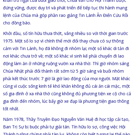
khăn trở ngại của buổi giao thời, Chúa vẫn cho Hội Thánh được
đứng vững, được duy trì và phát triển để tiếp tục thi hành mạng
lệnh của Chúa mà góp phần rao giảng Tin Lành Ân Điển Cứu Rỗi
cho đồng bào.
Khởi đầu, số tín hữu thưa thớt, vắng nhiều so với thời gian trước
1975. Một số lo sợ vì chính thể mới đổi thay chưa có sự thông
cảm với Tin Lành, họ đã không đi nhóm lại; một số khác di tản đi
nơi khác chưa trở về; một số khác vì sinh kế phải chuyển đi lao
động làm ăn ở những ruộng vườn xa nhà thờ. Thì giờ nhóm sáng
Chúa Nhật phải đổi thành rất sớm từ 5 giờ sáng và buổi nhóm
phải kết thúc trước 7 giờ là giờ lao động của mọi người. Mặt khác
cũng vì cuộc sống kinh tế khó khăn không đủ cái ăn cái mặc, một
số gia đình ở xa nhà thờ cũng không đủ phương tiện xe cộ cho cả
gia đình đến nhóm, lúc bấy giờ xe đạp là phương tiện giao thông
tốt nhất.
Năm 1978, Thầy Truyền Đạo Nguyễn Văn Huệ đi học tập cải tạo,
Ban Trị Sự bị buộc phải tự giải tán. Tín hữu lo sợ, công việc Hội
Thánh tưởng chừng phải tàn lụi, không còn biết tương lai thế nào.