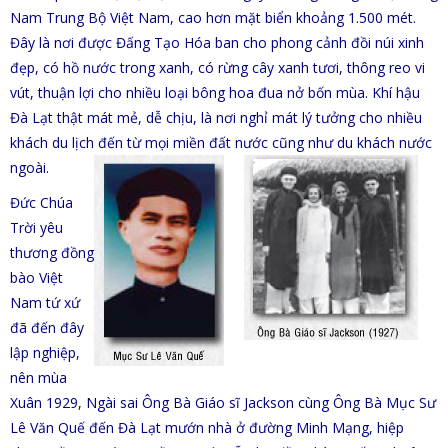
Nam Trung Bộ Việt Nam, cao hơn mặt biển khoảng 1.500 mét.
Đây là nơi được Đấng Tạo Hóa ban cho phong cảnh đồi núi xinh
đẹp, có hồ nước trong xanh, có rừng cây xanh tươi, thông reo vi
vút, thuận lợi cho nhiều loại bông hoa đua nở bốn mùa. Khí hậu
Đà Lạt thật mát mẻ, dễ chịu, là nơi nghỉ mát lý tưởng cho nhiều
khách du lịch đến từ mọi miền đất nước cũng như du khách nước
ngoài.
Đức Chúa
Trời yêu
thương đồng
bào Việt
Nam tứ xứ
đã đến đây
lập nghiệp,
nên mùa
Xuân 1929, Ngài sai Ông Bà Giáo s
ĩ
Jackson cùng Ông Bà Mục Sư
Lê Văn Quế đến Đà Lạt mướn nhà ở đường Minh Mạng, hiệp