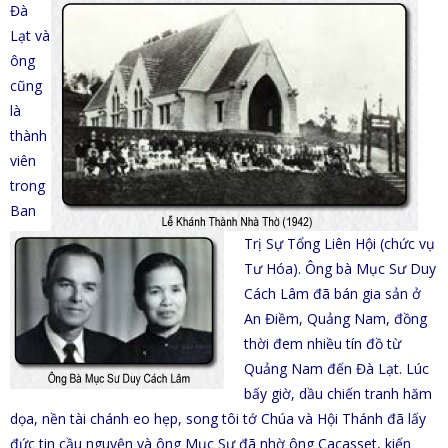
Đà
Lạt và
ông
cũng
là
thành
viên
trong
Ban
Trị Sự Tổng Liên Hội (chức vụ
Tư Hóa).
Ông bà Mục Sư Duy
Cách Lâm đã bán gia sản ở
An Điềm, Quảng Nam, đồng
thời đem nhiều tín đồ từ
Quảng Nam đến Đà Lạt. Lúc
bấy giờ, dầu chiến tranh hăm
dọa, nền tài chánh eo hẹp, song tôi tớ Chúa và Hội Thánh đã
lấy
đức tin cầu nguyện và ông Mục Sư đã nhờ ông Cacasset, kiến