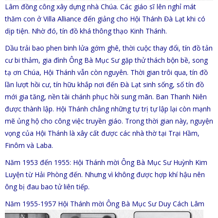
Lâm đồng công xây dựng nhà Chúa. Các giáo sĩ lên nghỉ mát
thăm con ở Villa Alliance đến giảng cho Hội Thánh Đà Lạt khi có
dịp tiện. Nhờ đó, tín đồ khá thông thạo Kinh Thánh.
Dầu trải bao phen binh lửa gớm ghê, thời cuộc thay đổi, tín đồ tản
cư bi thảm, gia đình Ông Bà Mục Sư gặp thử thách bộn bề, song
tạ ơn Chúa, Hội Thánh vẫn còn nguyên. Thời gian trôi qua, tín đồ
lần lượt hồi cư, tín hữu khắp nơi đến Đà Lạt sinh sống, số tín đồ
mới gia tăng, nền tài chánh phục hồi sung mãn. Ban Thanh Niên
được thành lập. Hội Thánh chẳng những tự trị tự lập lại còn mạnh
mẽ ủng hộ cho công việc truyền giáo. Trong thời gian này, nguyện
vọng của Hội Thánh là xây cất được các nhà thờ tại Trại Hầm,
Finôm và Laba.
Năm 1953 đến 1955: Hội Thánh mời Ông Bà Mục Sư Huỳnh Kim
Luyện từ Hải Phòng đến. Nhưng vì không được hợp khí hậu nên
ông bị đau bao tử liên tiếp.
Năm 1955-1957 Hội Thánh mời Ông Bà Mục Sư Duy Cách
Lâm