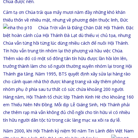
Chúa được nên.
Cảm tạ ơn Chúa trải qua mấy mươi năm đầy những khó khăn
thiếu thốn về nhiều mặt, nhưng về phương diện thuộc linh, Đức
Chúa Trời vẫn là Đấng Chăn Dắt Hội Thánh.
Đặc
biệt hoàn cảnh của Hội Thánh Đà Lạt dù thiếu vị chủ tọa, nhưng
Chúa vẫn từng hồi từng lúc dùng nhiều cách để nuôi Hội
Thánh.
Tín hữu vẫn trung tín nhóm lại thờ phượng và hầu việc Chúa.
Thêm vào đó có một số đông tân tín hữu được lần hồi lớn lên,
trưởng thành làm cho số người thường xuyên nhóm lại trong Hội
Thánh gia tăng. Năm 1995, BTS quyết định xây sửa lại hàng rào
cho cảnh quan nhà thờ được khang trang và xây thêm phòng
nhóm phụ ở phía sau tư thất có sức chứa khoảng 200 người.
Hàng năm, Hội Thánh tổ chức lớp Thánh Kinh Hè cho khoảng 160
em Thiếu Niên Nhi Đồng. Mỗi dịp Lễ Giáng Sinh, Hội Thánh phải
che thêm rạp mà vẫn không đủ chỗ ngồi cho tín hữu vì có nhiều
tín hữu người dân tộc từ trong các làng mạc xa xôi ra dự lễ.
Năm 2000, khi Hội Thánh kỷ niệm 90 năm Tin Lành đến Việt Nam