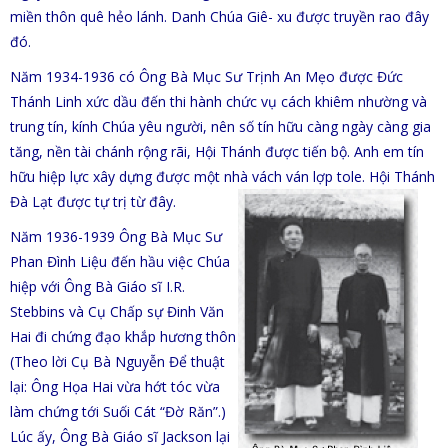
miền thôn quê hẻo lánh. Danh Chúa Giê- xu được truyền rao đây
đó.
Năm 1934-1936 có Ông Bà Mục Sư Trịnh An Mẹo được Đức
Thánh Linh xức dầu đến thi hành chức vụ cách khiêm nhường và
trung tín, kính Chúa yêu người, nên số tín hữu càng ngày càng gia
tăng, nền tài chánh rộng rãi, Hội Thánh được tiến bộ. Anh em tín
hữu hiệp lực xây dựng được một nhà vách ván lợp tole. Hội Thánh
Đà Lạt được tự trị từ đây.
Năm 1936-1939 Ông Bà Mục Sư
Phan Đình Liệu đến hầu việc Chúa
hiệp với Ông Bà Giáo sĩ I.R.
Stebbins và Cụ Chấp sự Đinh Văn
Hai đi chứng đạo khắp hương thôn
(Theo lời Cụ Bà Nguyễn Để thuật
lại: Ông Họa Hai vừa hớt tóc vừa
làm chứng tới Suối Cát “Đờ Răn”.)
Lúc ấy, Ông Bà Giáo sĩ Jackson lại