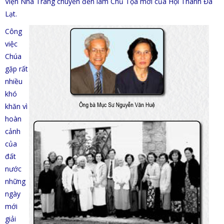
Viện Nha Trang chuyển đến làm Chủ Tọa mới của Hội Thánh Đà
Lạt.
Công
việc
Chúa
gặp rất
nhiều
khó
khăn vì
hoàn
cảnh
của
đất
nước
những
ngày
mới
giải