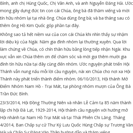
Bình, anh chị Hùng Quốc, Chị Vân Anh, và anh Nguyễn Đăng Hải. Ước
mong gây dựng đức tin con cái Chúa, ông bà đã thăm viếng và mời
tín hữu nhóm lại tại nhà ông. Chúa dùng ông bà; và ba tháng sau có
thêm ông Hồ Kim Quốc góp phần tại đây.
Không sao tả hết niềm vui của con cái Chúa khi nhìn thấy sự nhậm
lời diệu kỳ của Ngài. Năm gia đình nhóm lại thường xuyên. Qua lời
làm chứng về Chúa, có chín thân hữu bằng lòng tiếp nhận Ngài. Khu
vực vẫn xin Chúa thêm ơn để chăm sóc và mời gọi thêm mười gia
đình tín hữu nữa tại đây cùng đến nhóm. Ước nguyện phát triển Hội
Thánh vẫn nung nấu mỗi lời cầu nguyện, nài xin Chúa cho nơi xa Hội
Thánh này phát triển thành điểm nhóm. 06/10/2013, Hội thánh Mở
Điểm Nhóm Nam Hồ - Trại Mát, tại phòng nhóm mượn của Ông Bà
Trần Đức Bình.
23/3/2014, Hội Đồng Thường Niên và nhân Lễ Cảm tạ 85 năm thành
lập chi hội Đà Lạt, 1929-2014, Hội thánh cầu nguyện với hướng mở
Hội nhánh tại Nam Hồ Trại Mát và tại Thái Phiên Chi Lăng. Tháng
4/2014, Ban Chấp sự cử Thư Ký Lưu Quốc Hùng Chấp sự Trương Văn
Hải và Chấp Sự Đặng Văn Thân hướng dẫn và thăm viếng.