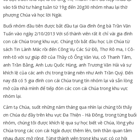
vào tối thứ tư hàng tuần từ 19g đến 20g30 nhóm nhau lại thờ
phượng Chúa và học lời Ngài.
Buổi nhóm đầu tiên được bắt đầu tại Gia đình ông bà Trần Văn
Tuấn vào ngày 2/10/2013 Với số thành viên rất ít chỉ vài gia đình
con cái Chúa trong khu vực. Chúng tôi bắt đầu học Lời Chúa từ
sách Tin Lành Mác rồi đến Công Vụ Các Sứ Đồ, Thơ Rô ma, I Cô-
rinh-tô với sự giúp đỡ của Thầy cô Ông Văn Vui, cô Thanh Tâm,
anh Trần Bằng, Anh Lưu Quốc Hùng, anh Trương Văn Hải và sự
khích lệ của các anh chị trong tráng niên như Anh Trần Quý. Đến
nay đã có 5 gia đình con cái Chúa trung tín nhóm lại và sẵn lòng
mở cửa nhà mình để tiếp đón các con cái Chúa trong khu vực
nhóm lại.
Cảm tạ Chúa, suốt những năm tháng qua nhìn lại chúng tôi thấy
ơn Chúa dư đầy trên khu vực Đa Thiện - Hà Đông, trong từng buổi
nhóm, chúng tôi được khích lệ qua sự học biết về Chúa, lòng yêu
Chúa trong các con cái Ngài được thêm lên, tinh thần quan tâm
nhau được mở rộng. Từng thành viên trong khu vực có cơ hội