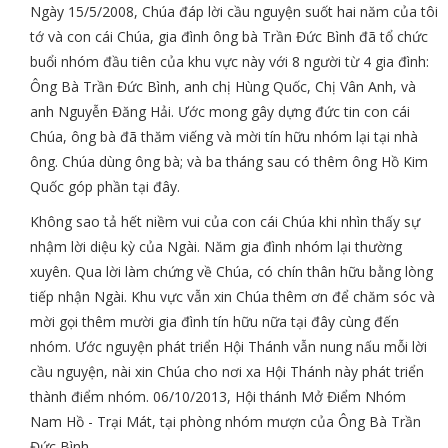
Ngày 15/5/2008, Chúa đáp lời cầu nguyện suốt hai năm của tôi
tớ và con cái Chúa, gia đình ông bà Trần Đức Bình đã tổ chức
buổi nhóm đầu tiên của khu vực này với 8 người từ 4 gia đình:
Ông Bà Trần Đức Bình, anh chị Hùng Quốc, Chị Vân Anh, và
anh Nguyễn Đăng Hải. Ước mong gây dựng đức tin con cái
Chúa, ông bà đã thăm viếng và mời tín hữu nhóm lại tại nhà
ông. Chúa dùng ông bà; và ba tháng sau có thêm ông Hồ Kim
Quốc góp phần tại đây.
Không sao tả hết niềm vui của con cái Chúa khi nhìn thấy sự
nhậm lời diệu kỳ của Ngài. Năm gia đình nhóm lại thường
xuyên. Qua lời làm chứng về Chúa, có chín thân hữu bằng lòng
tiếp nhận Ngài. Khu vực vẫn xin Chúa thêm ơn để chăm sóc và
mời gọi thêm mười gia đình tín hữu nữa tại đây cùng đến
nhóm. Ước nguyện phát triển Hội Thánh vẫn nung nấu mỗi lời
cầu nguyện, nài xin Chúa cho nơi xa Hội Thánh này phát triển
thành điểm nhóm. 06/10/2013, Hội thánh Mở Điểm Nhóm
Nam Hồ - Trại Mát, tại phòng nhóm mượn của Ông Bà Trần
Đức Bình.