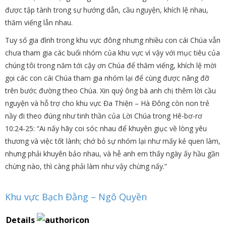
được tập tành trong sự hướng dẫn, cầu nguyện, khích lệ nhau,
thăm viếng lẫn nhau.
Tuy số gia đình trong khu vực đông nhưng nhiều con cái Chúa vẫn
chưa tham gia các buổi nhóm của khu vực vì vậy với mục tiêu của
chúng tôi trong năm tới cậy ơn Chúa để thăm viếng, khích lệ mời
gọi các con cái Chúa tham gia nhóm lại để cùng được nâng đỡ
trên bước đường theo Chúa. Xin quý ông bà anh chị thêm lời cầu
nguyện và hỗ trợ cho khu vực Đa Thiện – Hà Đông còn non trẻ
nầy đi theo đúng như tinh thần của Lời Chúa trong Hê-bơ-rơ
10:24-25: “Ai nấy hãy coi sóc nhau để khuyên giục về lòng yêu
thương và việc tốt lành; chớ bỏ sự nhóm lại như mấy kẻ quen làm,
nhưng phải khuyên bảo nhau, và hễ anh em thấy ngày ấy hầu gần
chừng nào, thì càng phải làm như vậy chừng nấy.”
Khu vực Bạch Đằng – Ngô Quyền
Details