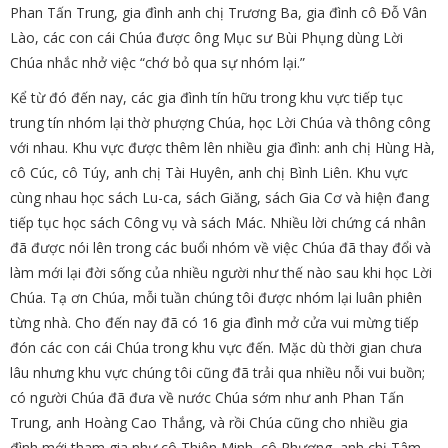
Phan Tấn Trung, gia đình anh chị Trương Ba, gia đình cô Đỗ Vân
Lào, các con cái Chúa được ông Mục sư Bùi Phụng dùng Lời
Chúa nhắc nhở việc “chớ bỏ qua sự nhóm lại.”
Kể từ đó đến nay, các gia đình tín hữu trong khu vực tiếp tục
trung tín nhóm lại thờ phượng Chúa, học Lời Chúa và thông công
với nhau. Khu vực được thêm lên nhiều gia đình: anh chị Hùng Hà,
cô Cúc, cô Túy, anh chị Tài Huyên, anh chị Bình Liên. Khu vực
cùng nhau học sách Lu-ca, sách Giăng, sách Gia Cơ và hiện đang
tiếp tục học sách Công vụ và sách Mác. Nhiều lời chứng cá nhân
đã được nói lên trong các buổi nhóm về việc Chúa đã thay đổi và
làm mới lại đời sống của nhiều người như thế nào sau khi học Lời
Chúa. Tạ ơn Chúa, mỗi tuần chúng tôi được nhóm lại luân phiên
từng nhà. Cho đến nay đã có 16 gia đình mở cửa vui mừng tiếp
đón các con cái Chúa trong khu vực đến. Mặc dù thời gian chưa
lâu nhưng khu vực chúng tôi cũng đã trải qua nhiều nỗi vui buồn;
có người Chúa đã đưa về nước Chúa sớm như anh Phan Tấn
Trung, anh Hoàng Cao Thắng, và rồi Chúa cũng cho nhiều gia
đình mới tham gia như cô Thiên Minh, cô Phương, anh chị Tâm