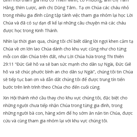
Hằng, thím Lược, anh chị Dũng Tâm.. Tạ ơn Chúa các cháu nhỏ
trong nhiều gia đình cũng tập tành việc tham gia nhóm lại học Lời
Chúa và đã có sự dạn dĩ kể lại những câu chuyện mà các cháu
được học trong Kinh Thánh.
Nhìn lại thời gian qua, chúng tôi chỉ biết dâng lời ngợi khen cảm tạ
Chúa về ơn lớn lao Chúa dành cho khu vực cũng như cho từng
mỗi con dân Chúa trên đất, như Lời Chúa hứa trong Thi thiên
29:11 “Đức Giê hô va sẽ ban sức mạnh cho dân sự Ngài, Đức Giê
hô va sẽ chúc phước bình an cho dân sự Ngài”, chúng tôi tin Chúa
sẽ tiếp tục ban ơn và dẫn dắt chúng tôi để được trung tín tiến
bước trên linh trình theo Chúa cho đến cuối cùng.
Xin Hội thánh nhớ cầu thay cho khu vực chúng tôi, đặc biệt cho
những người chưa tiếp nhận Chúa trong từng gia đình, trong
những người bà con, hàng xóm để họ sớm ăn năn tin Chúa, được
cứu và cùng tham gia nhóm lại với khu vực chúng tôi.