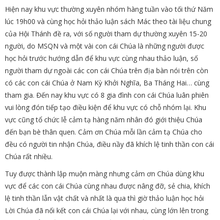
Hiện nay khu vực thường xuyên nhóm hàng tuần vào tối thứ Năm
lúc 19h00 và cùng học hỏi thảo luận sách Mác theo tài liệu chung
của Hội Thánh đề ra, với số người tham dự thường xuyên 15-20
người, do MSQN và một vài con cái Chúa là những người được
học hỏi trước hướng dẫn để khu vực cùng nhau thảo luận, số
người tham dự ngoài các con cái Chúa trên địa bàn nói trên còn
có các con cái Chúa ở Nam Kỳ Khởi Nghĩa, Ba Tháng Hai… cùng
tham gia. Đến nay khu vực có 8 gia đình con cái Chúa luân phiên
vui lòng đón tiếp tạo điều kiện để khu vực có chỗ nhóm lại. Khu
vực cũng tổ chức lễ cảm tạ hàng năm nhân đó giới thiệu Chúa
đến bạn bè thân quen. Cảm ơn Chúa mỗi lần cảm tạ Chúa cho
đều có người tin nhận Chúa, điều nầy đã khích lệ tinh thần con cái
Chúa rất nhiều.
Tuy được thành lập muộn màng nhưng cảm ơn Chúa dùng khu
vực để các con cái Chúa cùng nhau được nâng đỡ, sẻ chia, khích
lệ tinh thần lẫn vật chất và nhất là qua thì giờ thảo luận học hỏi
Lời Chúa đã nối kết con cái Chúa lại với nhau, cùng lớn lên trong